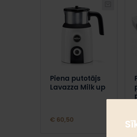
Piena putotājs
Lavazza Milk up
€ 60,50
Sī