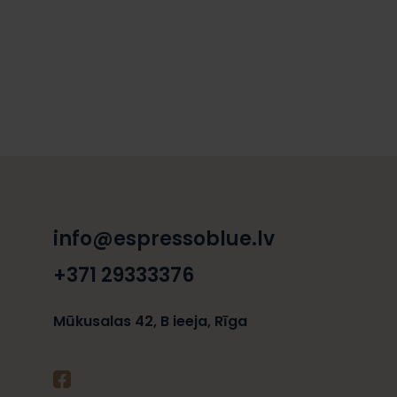
info@espressoblue.lv
+371 29333376
Mūkusalas 42, B ieeja, Rīga