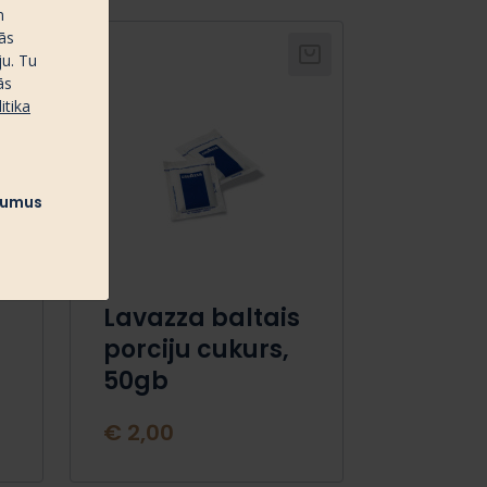
m
ās
ju. Tu
ās
itika
ījumus
Lavazza baltais
porciju cukurs,
50gb
€ 2,00