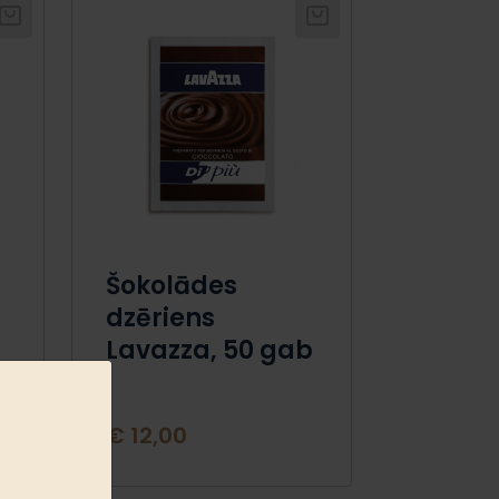
Šokolādes
dzēriens
Lavazza, 50 gab
€ 12,00