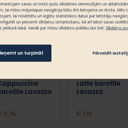
zmantojam savas un trešo pušu sīkdatnes vienreizējām un atkārtotā
m, lai mūsu mājaslapas navigācija būtu ērti lietojama un droša. Mēs t
ojam, lai novērtētu un iegūtu statistiskos datus par lietotāju navigāci
onfigurēt un pieņemt sīkdatņu izmantošanu, kā arī labot savas izvēlēt
s jebkurā laikā. Vairāk par mūsu sīkdatņu politiku lasi šeit:
Sīkdatņu pol
ieņemt un turpināt
Pārvaldīt iestat
Cappuccino
Latte karotīte
karotīte Lavazza
Lavazza
€ 0,76
€ 1,10