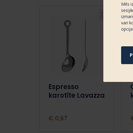
Mēs i
sesijā
izmant
vari k
opcija
P
Espresso
karotīte Lavazza
€ 0,67