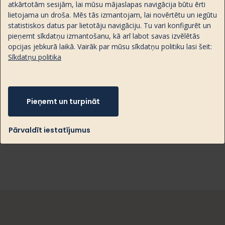
augstas ekspektācijas. Šīs ekspektācijas tiek
atkārtotām sesijām, lai mūsu mājaslapas navigācija būtu ērti
nodotas caur augstvērtīgu garšu. Kafijas pupiņas
lietojama un droša. Mēs tās izmantojam, lai novērtētu un iegūtu
tiek grauzdētas tepat Latvijā, tātad vienmēr svaigas
statistiskos datus par lietotāju navigāciju. Tu vari konfigurēt un
pieņemt sīkdatņu izmantošanu, kā arī labot savas izvēlētās
saglabājot aromātu un garšu, kā arī tās tiek
opcijas jebkurā laikā. Vairāk par mūsu sīkdatņu politiku lasi šeit:
iegūtas tiešās tirdzniecības veidā, nodrošinot pilnu
Sīkdatņu politika
to izsekojamību līdz kafijas pupiņu audzētājam, kas
ir šo kafijas pupiņu kvalitātes garantija. Visas
August’s kafijas pupiņas tiek iepakotas
monomateriāla iepakojumā - tas atļauj šo
Pieņemt un turpināt
iepakojumu šķirošanu un pārstrādi.
Pārvaldīt iestatījumus