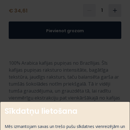
€ 34,61
1
Pievienot grozam
100% Arabica kafijas pupiņas no Brazīlijas. Šīs
kafijas pupiņas raksturo intensitāte, bagātīga
tekstūra, jaudīgs raksturs, taču balansēta garša ar
tumšās šokolādes notīm priekšgalā. Tā ir vidēji
tumša grauzdējuma, un grauzdēta tā, lai radītu
vienmērīgu ekstrakciju pat vienkāršākajā no kafijas
aparātiem.
Sīkdatņu lietošana
"August's" zīmols ir mūsdienīgs, krāšņs zīmols, ar
skaistām ilustrācijām, tiešu vēstījumu, kas sniedz
Mēs izmantojam savas un trešo pušu sīkdatnes vienreizējām un