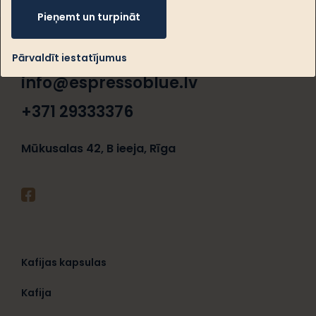
Pieņemt un turpināt
Pārvaldīt iestatījumus
info@espressoblue.lv
+371 29333376
Mūkusalas 42, B ieeja, Rīga
Kafijas kapsulas
Kafija