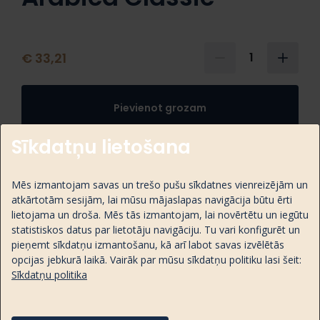
€ 33,21
1
Pievienot grozam
Sīkdatņu lietošana
Mēs izmantojam savas un trešo pušu sīkdatnes vienreizējām un
Coffee Address Arabica Classic ir meistarīgi
atkārtotām sesijām, lai mūsu mājaslapas navigācija būtu ērti
grauzdēta, sabalansēta 100% Arabica kafija ar
lietojama un droša. Mēs tās izmantojam, lai novērtētu un iegūtu
maigu tekstūru, karameļu un augļu notīm.
statistiskos datus par lietotāju navigāciju. Tu vari konfigurēt un
pieņemt sīkdatņu izmantošanu, kā arī labot savas izvēlētās
opcijas jebkurā laikā. Vairāk par mūsu sīkdatņu politiku lasi šeit:
Sīkdatņu politika