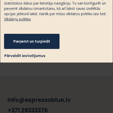
Aromāts un sajūtas: Stiprs, noturīgs
statistiskos datus par lietotāju navigāciju. Tu vari konfigurēt un
pieņemt sīkdatņu izmantošanu, kā arī labot savas izvēlētās
Paredzēts lietot tikai LAVAZZA EspressoPoint
opcijas jebkurā laikā. Vairāk par mūsu sīkdatņu politiku lasi šeit:
kafijas aparātos.
Sīkdatņu politika
Cena norādīta par 100 kapsulām.
Kapsulu skaits iepakojumā: 100 gb.
Pieņemt un turpināt
Pārvaldīt iestatījumus
info@espressoblue.lv
+371 29333376