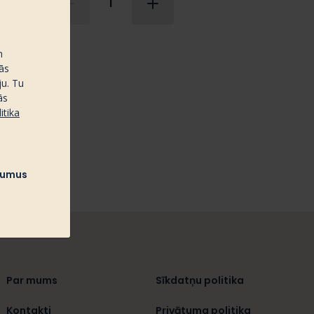
1
m
ās
ju. Tu
ās
itika
ījumus
Par mums
Sīkdatņu politika
Kontakti
Privātuma politika