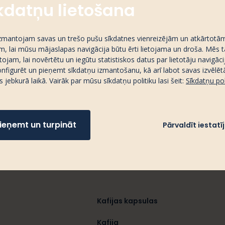
Pievienot grozam
kdatņu lietošana
zmantojam savas un trešo pušu sīkdatnes vienreizējām un atkārtotā
m, lai mūsu mājaslapas navigācija būtu ērti lietojama un droša. Mēs t
ojam, lai novērtētu un iegūtu statistiskos datus par lietotāju navigāci
onfigurēt un pieņemt sīkdatņu izmantošanu, kā arī labot savas izvēlēt
s jebkurā laikā. Vairāk par mūsu sīkdatņu politiku lasi šeit:
Sīkdatņu pol
ieņemt un turpināt
Pārvaldīt iestat
Kafijas kapsulas
Kafija