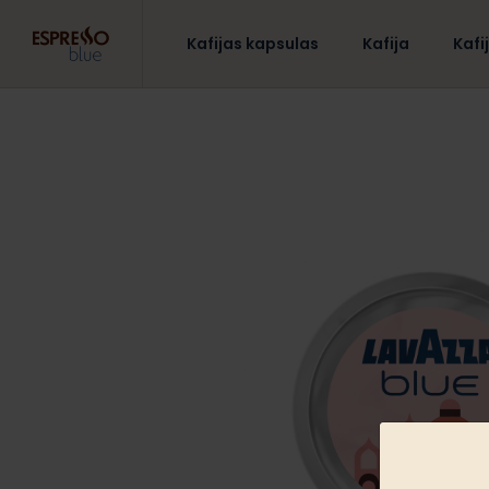
Kafijas kapsulas
Kafija
Kafi