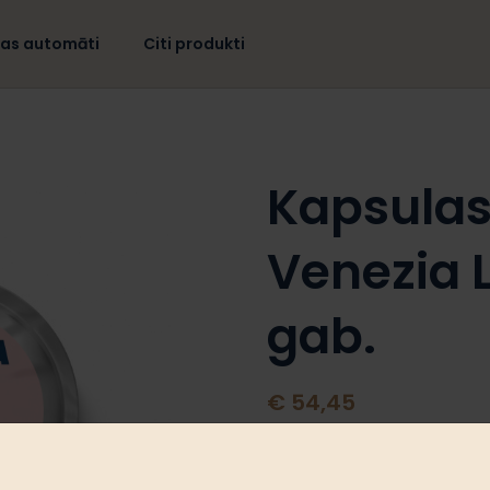
jas automāti
Citi produkti
Kapsulas
Venezia 
gab.
€ 54,45