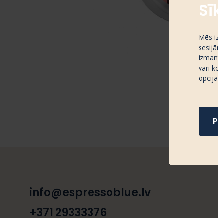
Sī
Mēs i
sesijā
izmant
vari k
opcija
P
info@espressoblue.lv
+371 29333376