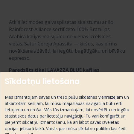
Atklājiet modes galvaspilsētas skaistumu ar šo
Rainforest-Alliance sertificēto 100% Brazīlijas
Arabica kafijas maisījumu no vienas izcelsmes
vietas. Satur Cereja Apassita — ķiršus, kas pirms
novākšanas žāvēti, lai iegūtu bagātīgāku un blīvāku
espresso.
Paredzēts tikai LAVAZZA BLUE kafijas
aparātiem.
Sīkdatņu lietošana
Reģions:
Dienvidamerika
Sastāvs:
100% Arabica
Mēs izmantojam savas un trešo pušu sīkdatnes vienreizējām un
Intensitāte:
9/13
atkārtotām sesijām, lai mūsu mājaslapas navigācija būtu ērti
lietojama un droša. Mēs tās izmantojam, lai novērtētu un iegūtu
Aromāts:
4/5
statistiskos datus par lietotāju navigāciju. Tu vari konfigurēt un
Grauzdējums:
Vidējs
pieņemt sīkdatņu izmantošanu, kā arī labot savas izvēlētās
Garšas notis:
Šokolāde un žāvēti augļi
opcijas jebkurā laikā. Vairāk par mūsu sīkdatņu politiku lasi šeit:
Ideāli piemērots:
Espresso vai Lungo