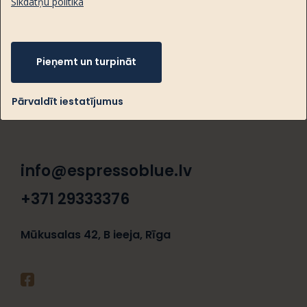
Sīkdatņu politika
Pieņemt un turpināt
Pārvaldīt iestatījumus
info@espressoblue.lv
+371 29333376
Mūkusalas 42, B ieeja, Rīga